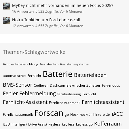
MyKey nicht mehr vorhanden im neuen Focus 2025?
16 Antworten, 5.523 Zugriffe, Vor 6 Monaten
Notruffunktion um Ford ohne e-call
12 Antworten, 4.655 Zugriffe, Vor 6 Monaten
Themen-Schlagwortwolke
Ambientebeleuchtung
Assistenten
Assistenzsysteme
Batterie
Batterieladen
automatisches Fernlicht
BMS-Sensor
Codieren
Dashcam
Elektrischer Zuheizer
Fahrmodus
Fehler
Fehlermeldung
fernbedienung
Fernlicht
Fernlicht-Assistent
Fernlichtassistent
Fernlicht-Automatik
Forscan
iACC
Fernlichtautomatik
go
Heck
hecktür
hintere tür
Kofferraum
iLED
Intelligent Drive Assist
keyless
key less
keyless go