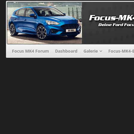
Focus MK4 Forum
Dashboard
Galerie
Focus-MK4-B