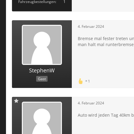
Fahrzeugbestellungen
1
4. Februar 2024
Bremse mal fester treten un
man halt mal runterbremse
StephenW
Gast
1
4. Februar 2024
Auto wird jeden Tag 40km b