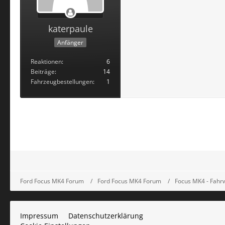
katerpaule
Anfänger
Reaktionen
6
Beiträge
14
Fahrzeugbestellungen
1
Ford Focus MK4 Forum
Ford Focus MK4 Forum
Focus MK4 - Fah
Impressum
Datenschutzerklärung