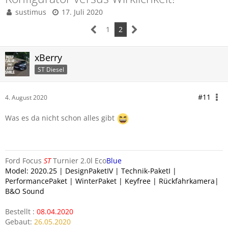
sustimus
17. Juli 2020
1
2
xBerry
ST Diesel
#11
4. August 2020
Was es da nicht schon alles gibt
Ford Focus
ST
Turnier 2.0l Eco
Blue
Model: 2020.25 | DesignPaketIV | Technik-PaketI |
PerformancePaket | WinterPaket | Keyfree | Rückfahrkamera|
B&O Sound
Bestellt :
08.04.2020
Gebaut:
26.05.2020