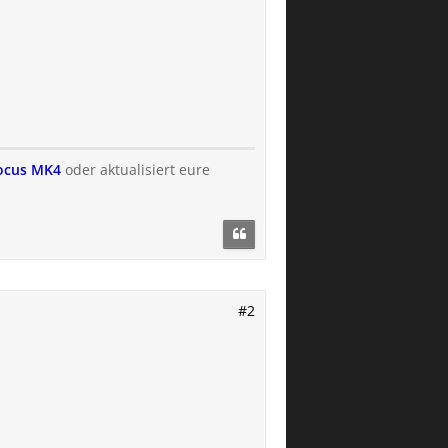
Focus MK4
oder aktualisiert eure
#2