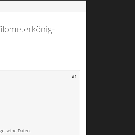
Kilometerkönig-
#1
ge seine Daten.