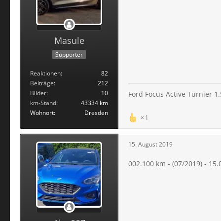
Masule
Supporter
Reaktionen
82
Beiträge
212
Bilder
10
Ford Focus Active Turnier 1
km-Stand
43334 km
Wohnort
Dresden
1
15. August 2019
002.100 km - (07/2019) - 15.