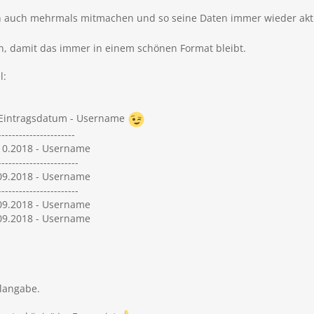
an auch mehrmals mitmachen und so seine Daten immer wieder akt
n, damit das immer in einem schönen Format bleibt.
l:
- Eintragsdatum - Username
----------------------
.10.2018 - Username
-----------------------
.09.2018 - Username
-----------------------
.09.2018 - Username
.09.2018 - Username
langabe.