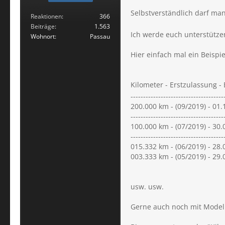
Selbstverständlich darf m
Reaktionen
366
Beiträge
1.563
Ich werde euch unterstütze
Wohnort
Passau
Hier einfach mal ein Beispie
Kilometer - Erstzulassung 
-------------------------------------
200.000 km - (09/2019) - 01
-------------------------------------
100.000 km - (07/2019) - 30
-------------------------------------
015.332 km - (06/2019) - 28
003.333 km - (05/2019) - 29
usw. usw.
Gerne auch noch mit Model