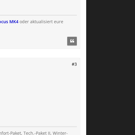
Focus MK4
oder aktualisiert eure
#3
ort-Paket, Tech.-Paket II, Winter-