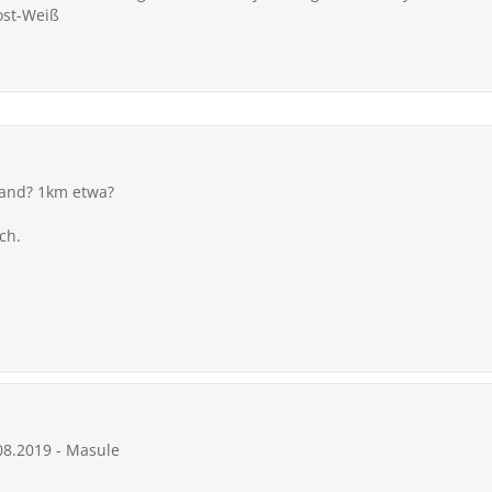
ost-Weiß
band? 1km etwa?
ch.
.08.2019 - Masule