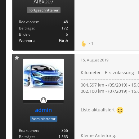
Alex007
Fortgeschrittener
Reaktionen
48
Beiträge
172
Bilder
6
Wohnort
Fürth
1
15. August 2019
Kilometer - Erstzulassung 
-------------------------------------
004.597 km - (05/2019) - 15
002.100 km - (07/2019) - 15.
admin
Liste aktualisiert
Administrator
Reaktionen
366
Kleine Anleitung:
Beiträge
1.563