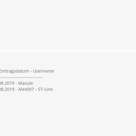
- Eintragsdatum - Username
-----------------------------
.08.2019 - Masule
08.2019 - Alex007 - ST-Line