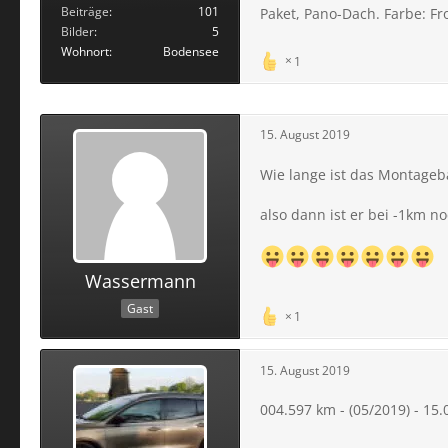
Beiträge
101
Paket, Pano-Dach. Farbe: Fr
Bilder
5
Wohnort
Bodensee
1
15. August 2019
Wie lange ist das Montage
also dann ist er bei -1km no
Wassermann
Gast
1
15. August 2019
004.597 km - (05/2019) - 15