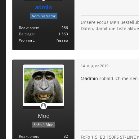
admin
Administrator
Unsere Focus MK4 Bestellübe
Reaktionen
366
Daten, damit die Liste aktuel
Beiträge
1.563
Wohnort
Passau
14. August 2019
@admin
sobald ich meinen
Moe
FoFo 4 Moe
Reaktionen
32
FoFo 1,5l EB 150PS ST-LINE m