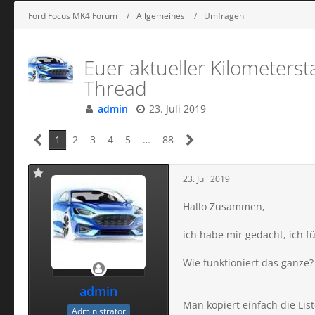
Ford Focus MK4 Forum
Allgemeines
Umfragen
Euer aktueller Kilometers
Thread
admin
23. Juli 2019
1
2
3
4
5
…
88
23. Juli 2019
Hallo Zusammen,
ich habe mir gedacht, ich f
Wie funktioniert das ganze?
admin
Man kopiert einfach die Li
Administrator