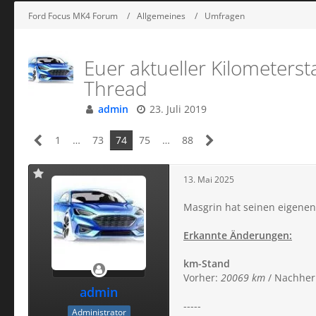
Ford Focus MK4 Forum
Allgemeines
Umfragen
Euer aktueller Kilometers
Thread
admin
23. Juli 2019
1
…
73
74
75
…
88
13. Mai 2025
Masgrin hat seinen eigenen 
Erkannte Änderungen:
km-Stand
Vorher:
20069 km
/ Nachher
admin
-----
Administrator