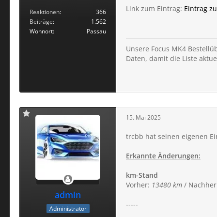
Link zum Eintrag:
Eintrag z
Reaktionen
366
Beiträge
1.562
Wohnort
Passau
Unsere Focus MK4 Bestellübe
Daten, damit die Liste aktuel
15. Mai 2025
trcbb hat seinen eigenen Ei
Erkannte Änderungen:
km-Stand
Vorher:
13480 km
/ Nachher
admin
-----
Administrator