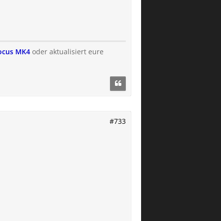
Focus MK4
oder aktualisiert eure
#733