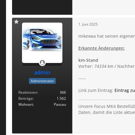
1. Juni 2025
mikexwa hat seinen eigenen 
Erkannte Änderungen:
km-Stand
Vorher:
74334 km
/ Nachher
admin
-----
Administrator
Link zum Eintrag:
Eintrag z
Reaktionen
366
Beiträge
1.562
Wohnort
Passau
Unsere Focus MK4 Bestellübe
Daten, damit die Liste aktuel