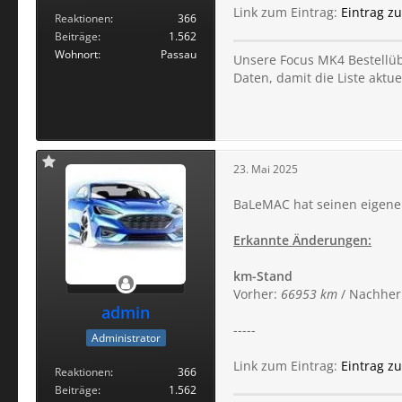
Link zum Eintrag:
Eintrag z
Reaktionen
366
Beiträge
1.562
Wohnort
Passau
Unsere Focus MK4 Bestellübe
Daten, damit die Liste aktuel
23. Mai 2025
BaLeMAC hat seinen eigenen
Erkannte Änderungen:
km-Stand
Vorher:
66953 km
/ Nachher
admin
-----
Administrator
Link zum Eintrag:
Eintrag z
Reaktionen
366
Beiträge
1.562