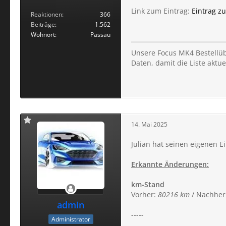
Link zum Eintrag:
Eintrag z
Reaktionen
366
Beiträge
1.562
Wohnort
Passau
Unsere Focus MK4 Bestellübe
Daten, damit die Liste aktuel
14. Mai 2025
Julian hat seinen eigenen Ei
Erkannte Änderungen:
km-Stand
Vorher:
80216 km
/ Nachher
admin
-----
Administrator