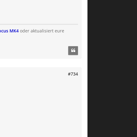
Focus MK4
oder aktualisiert eure
#734