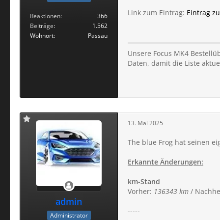
Link zum Eintrag:
Eintrag z
Reaktionen
366
Beiträge
1.562
Wohnort
Passau
Unsere Focus MK4 Bestellübe
Daten, damit die Liste aktuel
13. Mai 2025
The blue Frog hat seinen ei
Erkannte Änderungen:
km-Stand
Vorher:
136343 km
/ Nachhe
admin
-----
Administrator