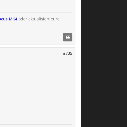
Focus MK4
oder aktualisiert eure
#735