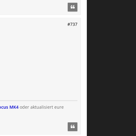
#737
Focus MK4
oder aktualisiert eure