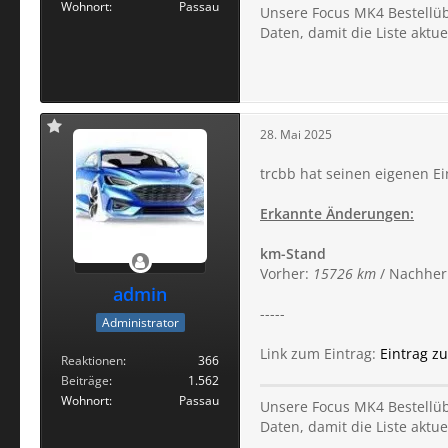
Wohnort
Passau
Unsere Focus MK4 Bestellübe
Daten, damit die Liste aktuel
28. Mai 2025
trcbb hat seinen eigenen Ei
Erkannte Änderungen:
km-Stand
Vorher:
15726 km
/ Nachher
admin
-----
Administrator
Link zum Eintrag:
Eintrag z
Reaktionen
366
Beiträge
1.562
Wohnort
Passau
Unsere Focus MK4 Bestellübe
Daten, damit die Liste aktuel