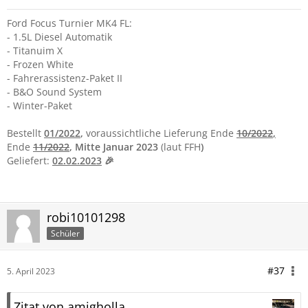
Ford Focus Turnier MK4 FL:
- 1.5L Diesel Automatik
- Titanuim X
- Frozen White
- Fahrerassistenz-Paket II
- B&O Sound System
- Winter-Paket
Bestellt
01/2022
,
voraussichtliche Lieferung Ende
10
/2022
,
Ende
11/2022
, Mitte Januar 2023
(laut FFH
)
Geliefert:
02.02.2023
🎉
robi10101298
Schüler
#37
5. April 2023
Zitat von amigholla