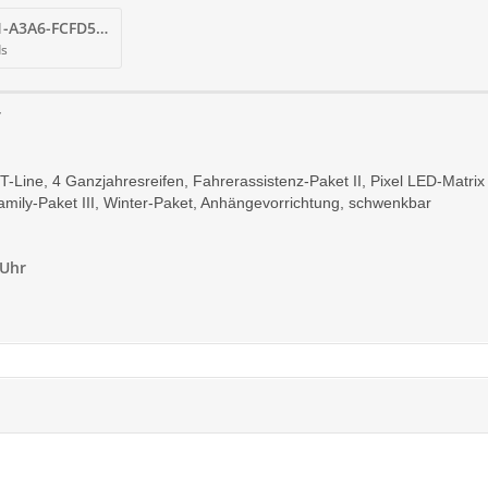
94F11161-A1AD-4B81-A3A6-FCFD519201EC.jpg
ds
r
ST-Line, 4 Ganzjahresreifen, Fahrerassistenz-Paket II, Pixel LED-Matri
mily-Paket III, Winter-Paket, Anhängevorrichtung, schwenkbar
 Uhr