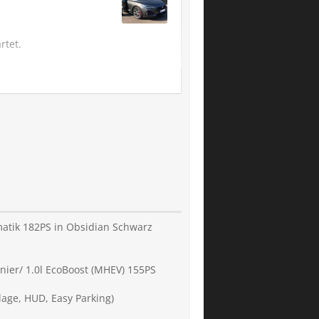
rtet.
omatik 182PS in Obsidian Schwarz
nier/ 1.0l EcoBoost (MHEV) 155PS
lage, HUD, Easy Parking)