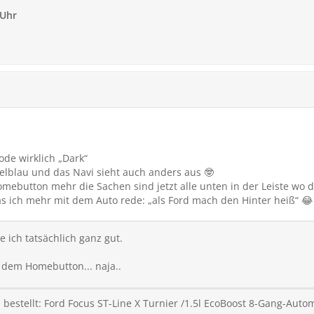
 Uhr
de wirklich „Dark“
elblau und das Navi sieht auch anders aus 🤓
Homebutton mehr die Sachen sind jetzt alle unten in der Leiste wo 
as ich mehr mit dem Auto rede: „als Ford mach den Hinter heiß“ 😂
 ich tatsächlich ganz gut.
 dem Homebutton... naja..
1
bestellt: Ford Focus ST-Line X Turnier /1.5l EcoBoost 8-Gang-Aut