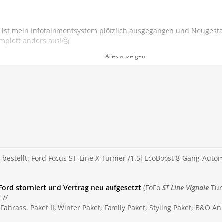
 ist mein Infotainmentsystem plötzlich ausgegangen und Neugesta
omplett anders aus!🤔
ein?
Alles anzeigen
1
bestellt: Ford Focus ST-Line X Turnier /1.5l EcoBoost 8-Gang-Aut
Ford storniert und Vertrag neu aufgesetzt
(FoFo
ST Line Vignale
Tur
 //
ahrass. Paket II, Winter Paket, Family Paket, Styling Paket, B&O An