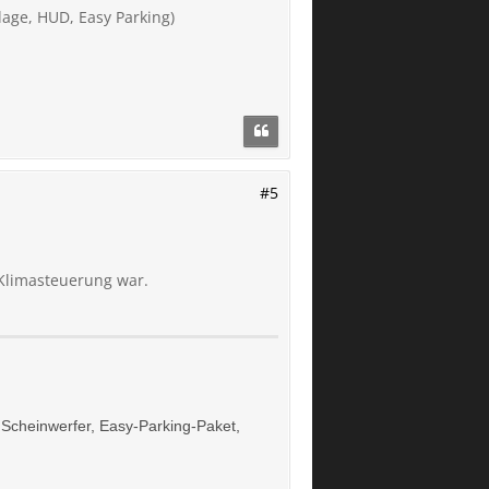
lage, HUD, Easy Parking)
#5
 Klimasteuerung war.
x Scheinwerfer, Easy-Parking-Paket,