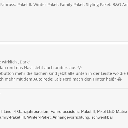
ahrass. Paket II, Winter Paket, Family Paket, Styling Paket, B&O An
wirklich „Dark“
lau und das Navi sieht auch anders aus 🤓
ebutton mehr die Sachen sind jetzt alle unten in der Leiste wo die
ich mehr mit dem Auto rede: „als Ford mach den Hinter heiß“ 😂
r
ST-Line, 4 Ganzjahresreifen, Fahrerassistenz-Paket II, Pixel LED-Matri
mily-Paket III, Winter-Paket, Anhängevorrichtung, schwenkbar