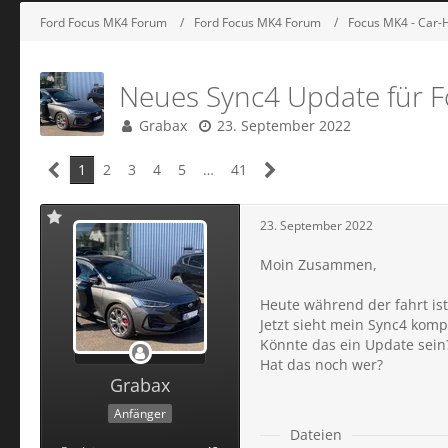
Ford Focus MK4 Forum
Ford Focus MK4 Forum
Focus MK4 - Car-H
Neues Sync4 Update für 
Grabax
23. September 2022
1
2
3
4
5
…
41
23. September 2022
Moin Zusammen,
Heute während der fahrt is
Jetzt sieht mein Sync4 komp
Könnte das ein Update sein
Hat das noch wer?
Grabax
Anfänger
Dateien