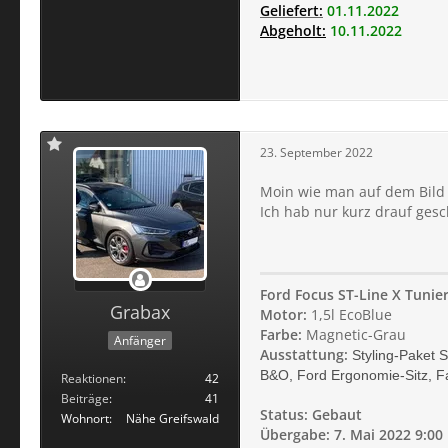
Geliefert:
01.11.2022
Abgeholt:
10.11.2022
23. September 2022
Moin wie man auf dem Bild 
Ich hab nur kurz drauf gesc
Ford Focus ST-Line X Tunie
Grabax
Motor:
1,5l EcoBlue
Farbe:
Magnetic-Grau
Anfänger
Ausstattung:
Styling-Paket 
B&O, Ford Ergonomie-Sitz, Fa
Reaktionen
42
Beiträge
41
Status: Gebaut
Wohnort
Nähe Greifswald
Übergabe: 7. Mai 2022 9:00