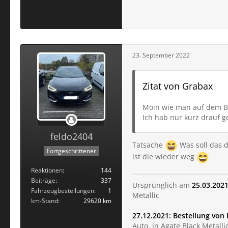
23. September 2022
Zitat von Grabax
Moin wie man auf dem Bil
Ich hab nur kurz drauf g
feldo2404
Tatsache
Was soll das d
Fortgeschrittener
ist die wieder weg
Reaktionen
144
Beiträge
337
Ursprünglich am
25.03.202
Fahrzeugbestellungen
1
Metallic
km-Stand
29620 km
27.12.2021: Bestellung von 
Auto. in Agate Black Metallic