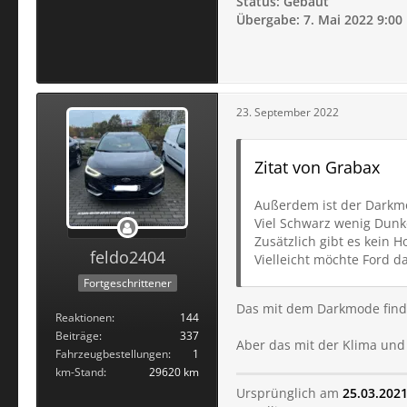
Status: Gebaut
Übergabe: 7. Mai 2022 9:00
23. September 2022
Zitat von Grabax
Außerdem ist der Darkmo
Viel Schwarz wenig Dunk
Zusätzlich gibt es kein 
feldo2404
Vielleicht möchte Ford d
Fortgeschrittener
Das mit dem Darkmode finde
Reaktionen
144
Beiträge
337
Aber das mit der Klima und
Fahrzeugbestellungen
1
km-Stand
29620 km
Ursprünglich am
25.03.202