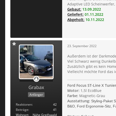
Adaptive LED Scheinwerfer, F
Gebaut:
13.09.2022
Geliefert:
01.11.2022
Abgeholt:
10.11.2022
23. September 2022
Außerdem ist der Darkmode 
Viel Schwarz wenig Dunkelb
Zusätzlich gibt es kein Hom
Vielleicht möchte Ford das 
Ford Focus ST-Line X Tunie
Grabax
Motor:
1,5l EcoBlue
Anfänger
Farbe:
Magnetic-Grau
Ausstattung:
Styling-Paket 
Reaktionen
42
B&O, Ford Ergonomie-Sitz, Fa
Beiträge
41
Wohnort
Nähe Greifswald