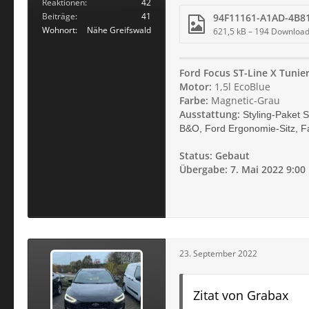
Reaktionen
42
Beiträge
41
Wohnort
Nähe Greifswald
621,5 kB – 194 Downloa
Ford Focus ST-Line X Tunie
Motor:
1,5l EcoBlue
Farbe:
Magnetic-Grau
Ausstattung:
Styling-Paket 
B&O, Ford Ergonomie-Sitz, Fa
Status: Gebaut
Übergabe: 7. Mai 2022 9:00
23. September 2022
Zitat von Grabax