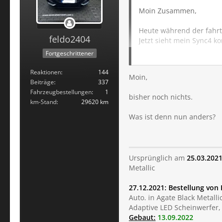
Moin Zusammen,
Heute während der fahrt
feldo2404
Jetzt sieht mein Sync4 k
Könnte das ein Update s
Fortgeschrittener
Hat das noch wer?
Reaktionen
144
Moin,
Beiträge
337
Fahrzeugbestellungen
1
bisher noch nichts.
km-Stand
29620 km
Was ist denn nun anders?
Ursprünglich am
25.03.202
Metallic
27.12.2021: Bestellung von 
Auto. in Agate Black Metallic
Adaptive LED Scheinwerfer, F
Gebaut:
13.09.2022