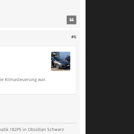
#6
die Klimasteuerung war.
omatik 182PS in Obsidian Schwarz