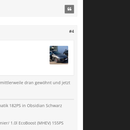
#4
mittlerweile dran gewöhnt und jetzt
omatik 182PS in Obsidian Schwarz
nier/ 1.0l EcoBoost (MHEV) 155PS