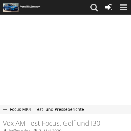
Focus MK4 - Test- und Presseberichte
Vox AM Test Focus, Golf und I30
kaffeeruler
3. Mai 2020