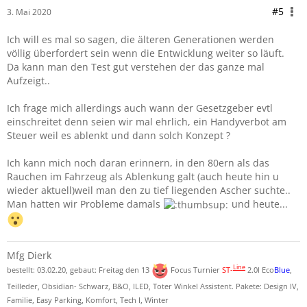
#5
3. Mai 2020
Ich will es mal so sagen, die älteren Generationen werden
völlig überfordert sein wenn die Entwicklung weiter so läuft.
Da kann man den Test gut verstehen der das ganze mal
Aufzeigt..
Ich frage mich allerdings auch wann der Gesetzgeber evtl
einschreitet denn seien wir mal ehrlich, ein Handyverbot am
Steuer weil es ablenkt und dann solch Konzept ?
Ich kann mich noch daran erinnern, in den 80ern als das
Rauchen im Fahrzeug als Ablenkung galt (auch heute hin u
wieder aktuell)weil man den zu tief liegenden Ascher suchte..
Man hatten wir Probleme damals
und heute...
Mfg Dierk
Line
bestellt: 03.02.20, gebaut: Freitag den 13
Focus Turnier
ST-
2.0l Eco
Blue
,
Teilleder, Obsidian- Schwarz, B&O, ILED, Toter Winkel Assistent. Pakete: Design IV,
Familie, Easy Parking, Komfort, Tech I, Winter