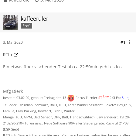
kaffeeruler
Profi
#1
3. Mai 2020
RTL+
Ein etwas überraschender Test ab ca 22:50min geht es los
Mfg Dierk
Line
bestellt: 03.02.20, gebaut: Freitag den 13
Focus Turnier
ST-
2.0l Eco
Blue
,
Teilleder, Obsidian- Schwarz, B&O, ILED, Toter Winkel Assistent. Pakete: Design IV,
Familie, Easy Parking, Komfort, Tech I, Winter
Mängel:TCU, AIPM, Batt Sensor, DPF, Batt, Handschuhfach, usw erneuert. TSI 20-
2102/20-2104 Türen usw.. Neue Software 90% aller Steuergeräte, Rückruf 21P08
(EGR Sieb)
ILED + Software + Steuergeräte neu , Klappern Lastwechselgeräusche noch offen.