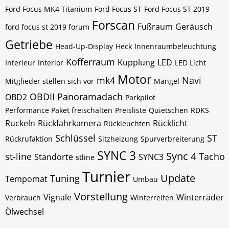
Ford Focus MK4 Titanium
Ford Focus ST
Ford Focus ST 2019
Forscan
Fußraum
Geräusch
ford focus st 2019 forum
Getriebe
Head-Up-Display
Heck
Innenraumbeleuchtung
Kofferraum
Kupplung
LED
Interieur
Interior
LED Licht
Motor
mk4
Navi
Mitglieder stellen sich vor
Mängel
OBDII
Panoramadach
OBD2
Parkpilot
Performance Paket freischalten
Preisliste
Quietschen
RDKS
Ruckeln
Rückfahrkamera
Rücklicht
Rückleuchten
Schlüssel
ST
Rückrufaktion
Sitzheizung
Spurverbreiterung
SYNC 3
Sync 4
st-line
Tacho
Standorte
SYNC3
stline
Turnier
Update
Tuning
Tempomat
Umbau
Vorstellung
Vignale
Winterräder
Verbrauch
Winterreifen
Ölwechsel