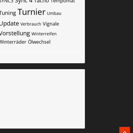
Sync 4
Tacho
SYNC3
Tempomat
Turnier
Tuning
Umbau
Update
Vignale
Verbrauch
Vorstellung
Winterreifen
Winterräder
Ölwechsel