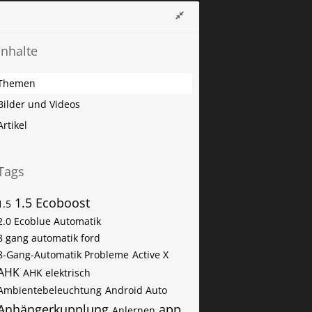
Inhalte
Themen
Bilder und Videos
Artikel
Tags
1.5 Ecoboost
1.5
2.0 Ecoblue Automatik
8 gang automatik ford
8-Gang-Automatik Probleme
Active X
AHK
AHK elektrisch
Ambientebeleuchtung
Android Auto
Anhängerkupplung
app
Anlernen