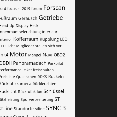
Forscan
ford focus st 2019 forum
Getriebe
Fußraum
Geräusch
Head-Up-Display
Heck
Innenraumbeleuchtung
Interieur
Kofferraum
Kupplung
LED
Interior
LED Licht
Mitglieder stellen sich vor
Motor
mk4
Navi
OBD2
Mängel
OBDII
Panoramadach
Parkpilot
Performance Paket freischalten
Ruckeln
Preisliste
Quietschen
RDKS
Rückfahrkamera
Rückleuchten
Schlüssel
Rücklicht
Rückrufaktion
ST
Sitzheizung
Spurverbreiterung
SYNC 3
st-line
Standorte
stline