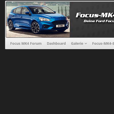
Focus MK4 Forum
Dashboard
Galerie
Focus-MK4-B