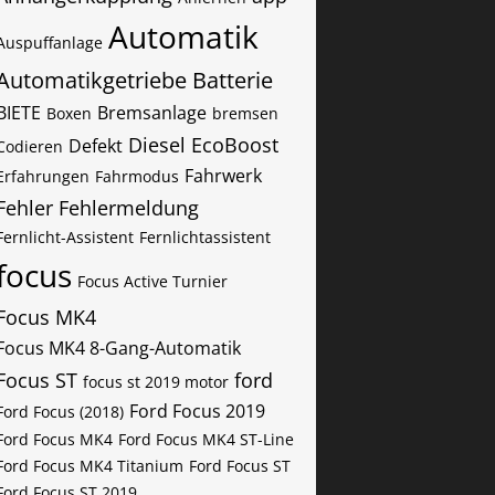
Automatik
Auspuffanlage
Automatikgetriebe
Batterie
BIETE
Bremsanlage
Boxen
bremsen
Diesel
EcoBoost
Defekt
Codieren
Fahrwerk
Erfahrungen
Fahrmodus
Fehler
Fehlermeldung
Fernlicht-Assistent
Fernlichtassistent
focus
Focus Active Turnier
Focus MK4
Focus MK4 8-Gang-Automatik
Focus ST
ford
focus st 2019 motor
Ford Focus 2019
Ford Focus (2018)
Ford Focus MK4
Ford Focus MK4 ST-Line
Ford Focus MK4 Titanium
Ford Focus ST
Ford Focus ST 2019