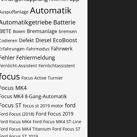
Automatik
Auspuffanlage
Automatikgetriebe
Batterie
BIETE
Bremsanlage
Boxen
bremsen
Diesel
EcoBoost
Defekt
Codieren
Fahrwerk
Erfahrungen
Fahrmodus
Fehler
Fehlermeldung
Fernlicht-Assistent
Fernlichtassistent
focus
Focus Active Turnier
Focus MK4
Focus MK4 8-Gang-Automatik
Focus ST
ford
focus st 2019 motor
Ford Focus 2019
Ford Focus (2018)
Ford Focus MK4
Ford Focus MK4 ST-Line
Ford Focus MK4 Titanium
Ford Focus ST
Ford Focus ST 2019