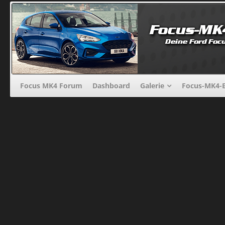
Focus MK4 Forum
Dashboard
Galerie
Focus-MK4-B