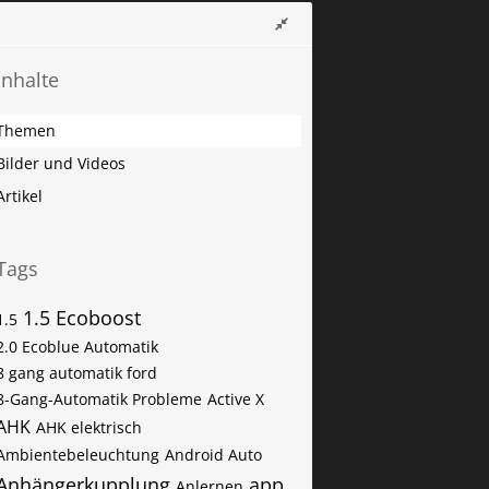
Inhalte
Themen
Bilder und Videos
Artikel
Tags
1.5 Ecoboost
1.5
2.0 Ecoblue Automatik
8 gang automatik ford
8-Gang-Automatik Probleme
Active X
AHK
AHK elektrisch
Ambientebeleuchtung
Android Auto
Anhängerkupplung
app
Anlernen