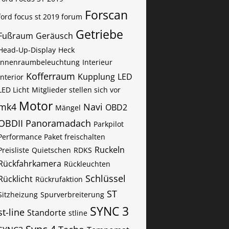
Forscan
ford focus st 2019 forum
Getriebe
Fußraum
Geräusch
Head-Up-Display
Heck
Innenraumbeleuchtung
Interieur
Kofferraum
Kupplung
LED
Interior
LED Licht
Mitglieder stellen sich vor
Motor
mk4
Navi
OBD2
Mängel
OBDII
Panoramadach
Parkpilot
Performance Paket freischalten
Ruckeln
Preisliste
Quietschen
RDKS
Rückfahrkamera
Rückleuchten
Schlüssel
Rücklicht
Rückrufaktion
ST
Sitzheizung
Spurverbreiterung
SYNC 3
st-line
Standorte
stline