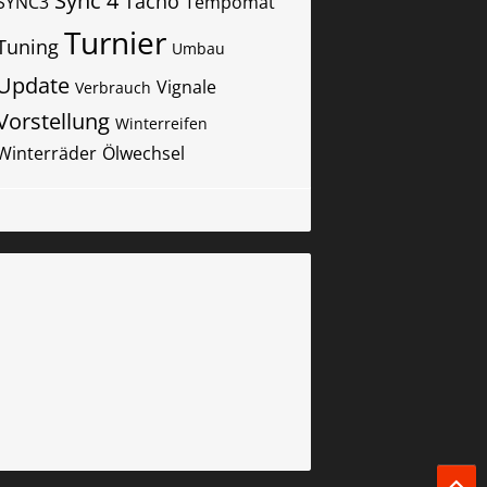
Sync 4
Tacho
SYNC3
Tempomat
Turnier
Tuning
Umbau
Update
Vignale
Verbrauch
Vorstellung
Winterreifen
Winterräder
Ölwechsel