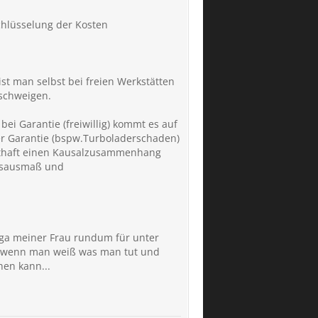
chlüsselung der Kosten
t man selbst bei freien Werkstätten
 schweigen.
bei Garantie (freiwillig) kommt es auf
er Garantie (bspw.Turboladerschaden)
nsthaft einen Kausalzusammenhang
densausmaß und
uga meiner Frau rundum für unter
n wenn man weiß was man tut und
hen kann...