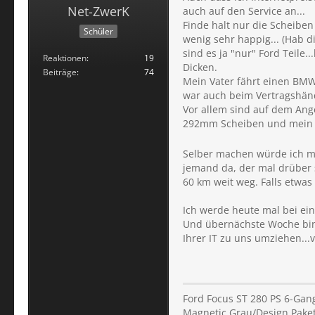
Net-ZwerK
auch auf den Service an...
Finde halt nur die Scheiben
Schüler
wenig sehr happig... (Hab d
sind es ja "nur" Ford Teile
Reaktionen
19
Dicken.
Beiträge
74
Mein Vater fährt einen BMW 
war auch beim Vertragshänd
Vor allem sind auf dem Ang
292mm Scheiben und mein ST
Selber machen würde ich mir
jemand da, der mal drüber sc
60 km weit weg. Falls etwas 
Ich werde heute mal bei ein
Und übernächste Woche bin 
Ihrer IT zu uns umziehen...
Ford Focus ST 280 PS 6-Gan
Magnetic Grau/Design Paket