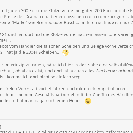
 mit guten 300 Euro, die Klötze vorne mit guten 200 Euro und die K
ie Preise der Dramatik halber ein bisschen nach oben korrigiert, 
...keine "Marke" wie Brembo oder Bosch... Im Internet finde ich n
X1 und hat dort mal die Klötze vorne machen lassen...die waren gü
ler...
ebot vom Händler die falschen Scheiben und Belege vorne verzeic
 hat ja die 330er Scheiben...
 im Prinzip zutrauen, hätte ich hier in der Nähe eine Selbsthilfew
haut, ob alles ok ist, und dort ist ja auch alles Werkzeug vorhand
ist, komme ich dort nicht so einfach weg...
er freien Werkstatt vorbei fahren und mir da ein Angebot holen.
ich mit meinem Geschäftspartner eh mit der Cheffin des Händlers
vielleicht hat man da ja noch einen Hebel..
g
/Navi + DAB + B&O/Styling Paket/Easy Parking Paket/Performance 