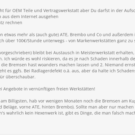
ht für OEM Teile und Vertragswerkstatt aber Du darfst in der Aufs
n aus dem Internet ausgehen
atz rechnen
on etwas mehr als (auch gute) ATE, Brembo und Co und außerdem is
ich über 100€/Stunde unterwegs - von Markenwerkstätten ganz zu
orgeschrieben) bleibt bei Austausch in Meisterwerkstatt erhalten, 
. Ich würde es wohl riskieren, da es je nach Schaden innerhalb d
s du die Bremsen hast woanders machen lassen und 2. Niemand er
eht es ggfs. Bei Radlagerdefekt o.ä. aus, aber da halte ich Scha
 für überschaubar.
wei Angebote in vernünftigen freien Werkstätten!
h am Billigsten, hab vor wenigen Monaten noch die Bremsen am K
d Beläge, vorne ATE, hinten Brembo). Sollte man aber nur mache
n's wahrlich kein Hexenwerk ist, gibt es Dinge, die man falsch mac