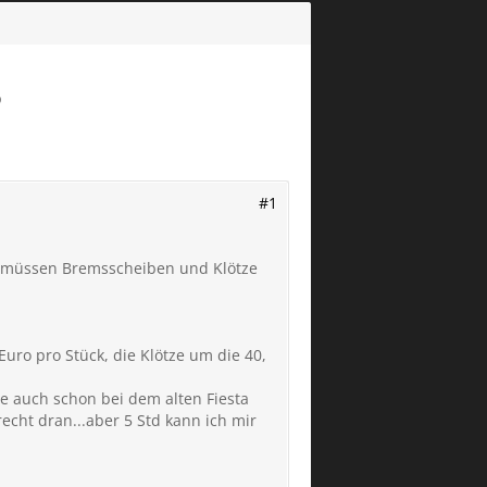
?
#1
ne müssen Bremsscheiben und Klötze
uro pro Stück, die Klötze um die 40,
be auch schon bei dem alten Fiesta
echt dran...aber 5 Std kann ich mir