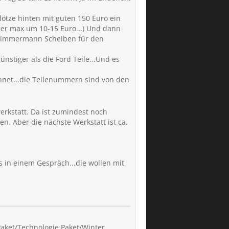
lötze hinten mit guten 150 Euro ein
aber max um 10-15 Euro...) Und dann
ur Zimmermann Scheiben für den
nstiger als die Ford Teile...Und es
hnet...die Teilenummern sind von den
erkstatt. Da ist zumindest noch
en. Aber die nächste Werkstatt ist ca.
 in einem Gespräch...die wollen mit
Paket/Technologie Paket/Winter