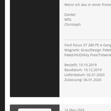
Wenn ich das in einer Freien
Danke!
MfG
Christoph
Ford Focus ST 280 PS 6-Gan
Magnetic Grau/Design Paket
Paket/HUD/Key Free/Totwink
Bestellt: 19.10.2019
Baudatum: 10.12.2019
Lieferdatum: 02.01.2020
Zulassung: 06.01.2020
14. März 2024