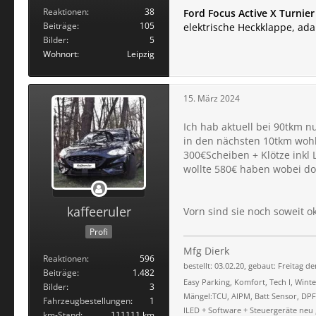
Reaktionen
38
Ford Focus Active X Turnier
Beiträge
105
elektrische Heckklappe, ad
Bilder
5
Wohnort
Leipzig
15. März 2024
Ich hab aktuell bei 90tkm n
in den nächsten 10tkm wohl
300€Scheiben + Klötze inkl 
wollte 580€ haben wobei dort
kaffeeruler
Vorn sind sie noch soweit o
Profi
Mfg Dierk
Reaktionen
596
bestellt: 03.02.20, gebaut: Freitag d
Beiträge
1.482
Easy Parking, Komfort, Tech I, Winte
Bilder
3
Mängel:TCU, AIPM, Batt Sensor, DPF,
Fahrzeugbestellungen
1
ILED + Software + Steuergeräte neu
km-Stand
111111 km