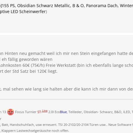
(
155 PS, Obsidian Schwarz Metallic, B & O, Panorama Dach, Winter,
aptive LED Scheinwerfer
)
un Hinten neu gemacht weil ich mir nen Stein eingefangen hatte der
 eh fällig geworden wären
Lohnkosten 60€ (75€/h) Freie Werkstatt (bin ich ebenfalls lange sc
 der Std Satz bei 120€ liegt.
k, mal sehen wie lang sie halten aber die kann ich mir dann von d
Line
en 13
Focus Turnier
ST-
2.0l Eco
Blue
, Teilleder, Obsidian- Schwarz, B&O, ILED, T
r
 Batt, Handschuhfach, usw erneuert. TSI 20-2102/20-2104 Türen usw.. Neue Software 9
 , Klappern Lastwechselgeräusche noch offen.