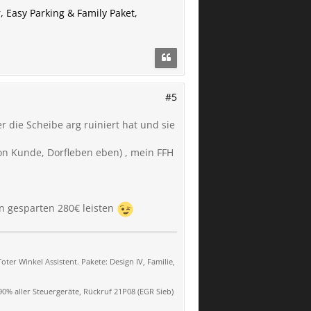
 Easy Parking & Family Paket,
#5
 die Scheibe arg ruiniert hat und sie
hon Kunde, Dorfleben eben) , mein FFH
en gesparten 280€ leisten
oter Winkel Assistent. Pakete: Design IV, Familie,
0% aller Steuergeräte, Rückruf 21P08 (EGR Sieb)