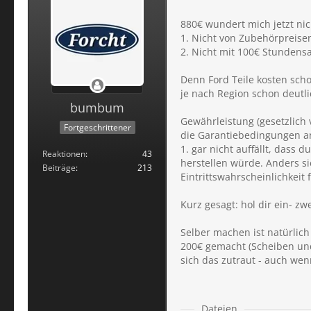
880€ wundert mich jetzt nic
1. Nicht von Zubehörpreise
2. Nicht mit 100€ Stundens
Denn Ford Teile kosten sch
je nach Region schon deutl
bumbum
Gewährleistung (gesetzlich v
Fortgeschrittener
die Garantiebedingungen an
1. gar nicht auffällt, das
Reaktionen
43
herstellen würde. Anders si
Beiträge
213
Eintrittswahrscheinlichkeit
Kurz gesagt: hol dir ein- z
Selber machen ist natürlic
200€ gemacht (Scheiben un
sich das zutraut - auch wen
Dateien