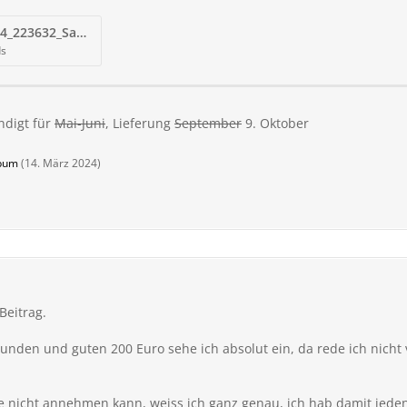
Screenshot_20240314_223632_Samsung Internet.jpg
ds
ndigt für
Mai-Juni
, Lieferung
September
9. Oktober
bum
(
14. März 2024
)
eitrag.
 Stunden und guten 200 Euro sehe ich absolut ein, da rede ich nicht
e nicht annehmen kann, weiss ich ganz genau, ich hab damit jeden