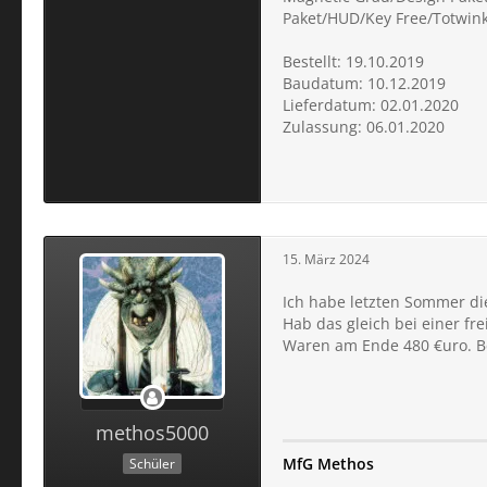
Paket/HUD/Key Free/Totwink
Bestellt: 19.10.2019
Baudatum: 10.12.2019
Lieferdatum: 02.01.2020
Zulassung: 06.01.2020
15. März 2024
Ich habe letzten Sommer di
Hab das gleich bei einer f
Waren am Ende 480 €uro. Be
methos5000
MfG Methos
Schüler