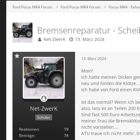
Ford Focus MK4 Forum
Ford Focus MK4 Forum
Focus MK4 - Fah
Bremsenreparatur - Schei
Net-ZwerK
13. März 2024
13. März 2024
Moin!
Ich hatte meinen Dicken ge
neu und hinten die Klötze...
Ich habe von Ford einen KVA
Ist das normal? Wenn ich be
Net-ZwerK
also, lass es an Teilen 200 E
Sind fast 500 Euro Arbeitsz
Schüler
meiner Frau die Bremsklötze
nicht vorstellen....
Reaktionen
19
ATU traue ich nicht mehr. D
Beiträge
74