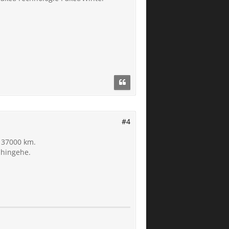
#4
 37000 km.
 hingehe.