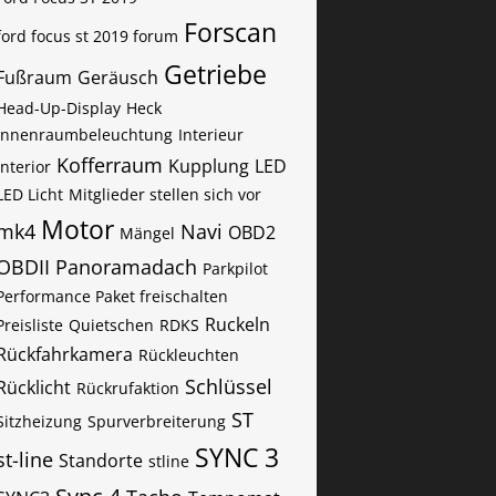
Forscan
ford focus st 2019 forum
Getriebe
Fußraum
Geräusch
Head-Up-Display
Heck
Innenraumbeleuchtung
Interieur
Kofferraum
Kupplung
LED
Interior
LED Licht
Mitglieder stellen sich vor
Motor
mk4
Navi
OBD2
Mängel
OBDII
Panoramadach
Parkpilot
Performance Paket freischalten
Ruckeln
Preisliste
Quietschen
RDKS
Rückfahrkamera
Rückleuchten
Schlüssel
Rücklicht
Rückrufaktion
ST
Sitzheizung
Spurverbreiterung
SYNC 3
st-line
Standorte
stline