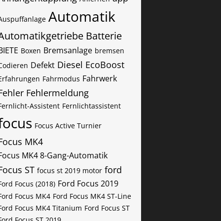
Automatik
Auspuffanlage
Automatikgetriebe
Batterie
BIETE
Bremsanlage
Boxen
bremsen
Diesel
EcoBoost
Defekt
Codieren
Fahrwerk
Erfahrungen
Fahrmodus
Fehler
Fehlermeldung
Fernlicht-Assistent
Fernlichtassistent
focus
Focus Active Turnier
Focus MK4
Focus MK4 8-Gang-Automatik
Focus ST
ford
focus st 2019 motor
Ford Focus 2019
Ford Focus (2018)
Ford Focus MK4
Ford Focus MK4 ST-Line
Ford Focus MK4 Titanium
Ford Focus ST
Ford Focus ST 2019