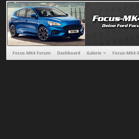
Focus MK4 Forum
Dashboard
Galerie
Focus-MK4-B