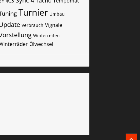
Sync 4
Tacho
SYNC3
Tempomat
Turnier
Tuning
Umbau
Update
Vignale
Verbrauch
Vorstellung
Winterreifen
Winterräder
Ölwechsel