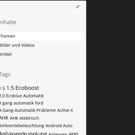
Inhalte
Themen
Bilder und Videos
Artikel
Tags
1.5 Ecoboost
1.5
2.0 Ecoblue Automatik
8 gang automatik ford
8-Gang-Automatik Probleme
Active X
AHK
AHK elektrisch
Ambientebeleuchtung
Android Auto
Anhängerkupplung
app
Anlernen