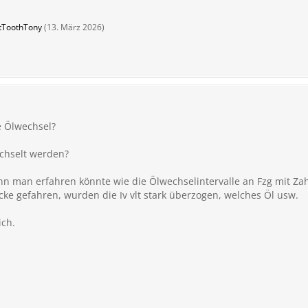
etToothTony
(
13. März 2026
)
e Ölwechsel?
chselt werden?
nn man erfahren könnte wie die Ölwechselintervalle an Fzg mit 
cke gefahren, wurden die Iv vlt stark überzogen, welches Öl usw.
ich.