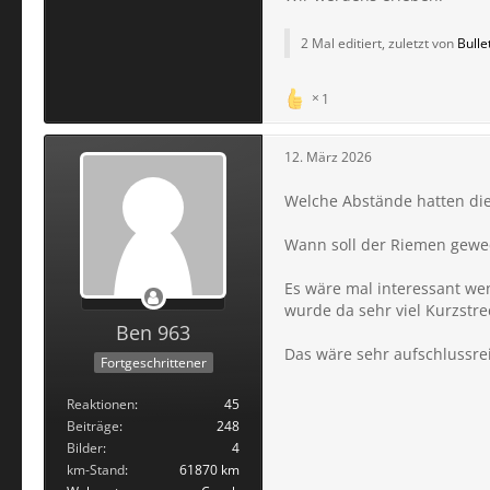
2 Mal editiert, zuletzt von
Bull
1
12. März 2026
Welche Abstände hatten di
Wann soll der Riemen gewe
Es wäre mal interessant we
wurde da sehr viel Kurzstre
Ben 963
Das wäre sehr aufschlussre
Fortgeschrittener
Reaktionen
45
Beiträge
248
Bilder
4
km-Stand
61870 km