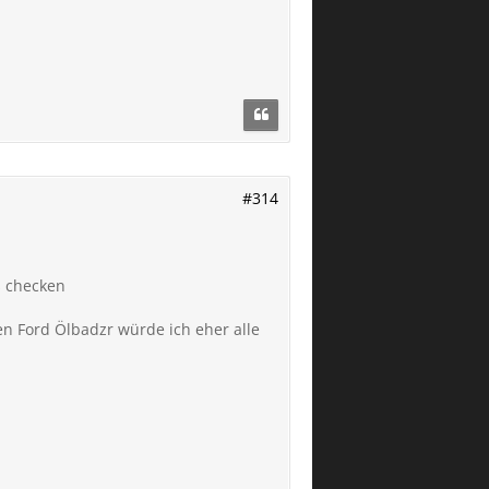
#314
s checken
en Ford Ölbadzr würde ich eher alle