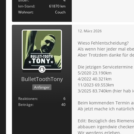
Bilder
4
km-Stand
61870 km
Wohnort
Couch
12. März 2026
Wieso Fehlentscheidung?
Als wenn hier jeder mal eb
Aber Trotzdem danke für de
Die jetzigen Servicetermine
5/2020 23.190km
BulletToothTony
4/2022 40.321km
11/2023 69.553km
Anfänger
3/2025 83.740km (hier hab i
Reaktionen
6
Beim kommenden Termin am 
Beiträge
40
Ab jetzt mache ich natürlic
Edit: Bezüglich des Rieme
abbauen irgendwie checken
Wir werdens erleben.