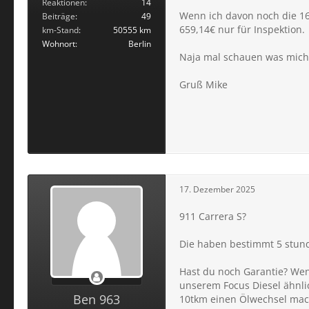
Reaktionen
14
Wenn ich davon noch die 1
Beiträge
49
659,14€ nur für Inspektion.
km-Stand
50555 km
Wohnort
Berlin
Naja mal schauen was mich d
Gruß Mike
17. Dezember 2025
911 Carrera S?
Die haben bestimmt 5 stund
Hast du noch Garantie? Wen
unserem Focus Diesel ähnlic
Ben 963
10tkm einen Ölwechsel mach