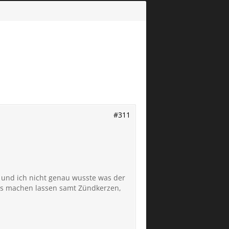
#311
e und ich nicht genau wusste was der
les machen lassen samt Zündkerzen,