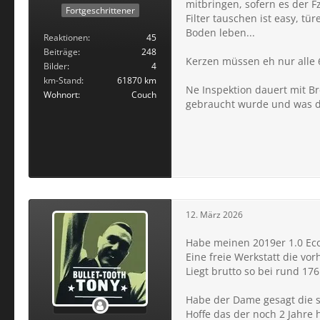
mitbringen, sofern es der Fz
Fortgeschrittener
Filter tauschen ist easy, t
Boden leben...
Reaktionen
45
Beiträge
248
Kerzen müssen eh nur alle 
Bilder
4
km-Stand
61870 km
Ne Inspektion dauert mit Br
Wohnort
Couch
gebraucht wurde und was die
12. März 2026
Habe meinen 2019er 1.0 Eco
Eine freie Werkstatt die vor
Liegt brutto so bei rund 176
Habe der Dame gesagt die 
Hoffe das der noch 2 Jahre 