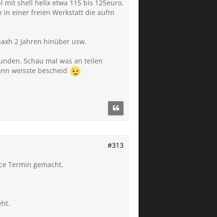
l mit shell helix etwa 115 bis 125euro.
 in einer freien Werkstatt die aufm
naxh 2 Jahren hinüber usw.
tunden. Schau mal was an teilen
 dann weisste bescheid
#313
ice Termin gemacht.
ht.