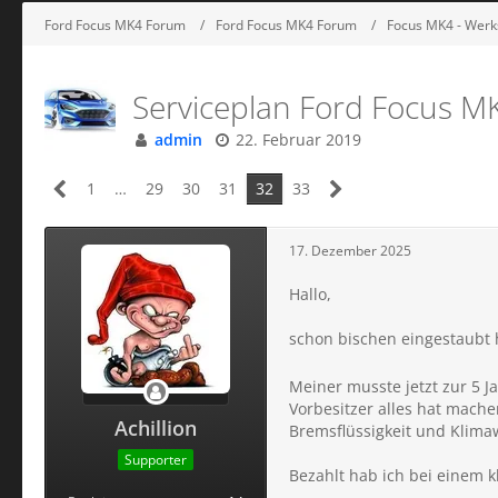
Ford Focus MK4 Forum
Ford Focus MK4 Forum
Focus MK4 - Werks
Serviceplan Ford Focus M
admin
22. Februar 2019
1
…
29
30
31
32
33
17. Dezember 2025
Hallo,
schon bischen eingestaubt 
Meiner musste jetzt zur 5 J
Vorbesitzer alles hat mach
Achillion
Bremsflüssigkeit und Klima
Supporter
Bezahlt hab ich bei einem k