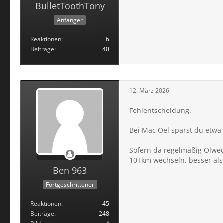
BulletToothTony
Anfänger
Reaktionen
6
Beiträge
40
12. März 2026
Fehlentscheidung.
Bei Mac Oel sparst du etw
Sofern da regelmäßig Olwec
10Tkm wechseln, besser als 
Ben 963
Fortgeschrittener
Reaktionen
45
Beiträge
248