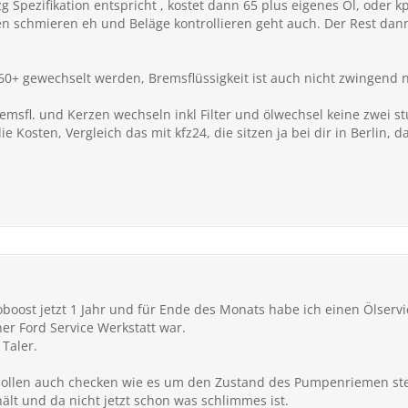
g Spezifikation entspricht , kostet dann 65 plus eigenes Öl, oder kp
üren schmieren eh und Beläge kontrollieren geht auch. Der Rest dann
60+ gewechselt werden, Bremsflüssigkeit ist auch nicht zwingend 
emsfl. und Kerzen wechseln inkl Filter und ölwechsel keine zwei s
 Kosten, Vergleich das mit kfz24, die sitzen ja bei dir in Berlin,
boost jetzt 1 Jahr und für Ende des Monats habe ich einen Ölserv
her Ford Service Werkstatt war.
 Taler.
sollen auch checken wie es um den Zustand des Pumpenriemen ste
hält und da nicht jetzt schon was schlimmes ist.