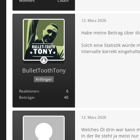
Wohnort
Couch
12. März 2026
Habe meine Beitrag über dir
Solch eine Statistik würde 
Intervalle korrekt eingehal
BulletToothTony
Anfänger
Reaktionen
6
Beiträge
40
12. März 2026
Welches Öl drin war kann m
In der Re steht ja meist nu