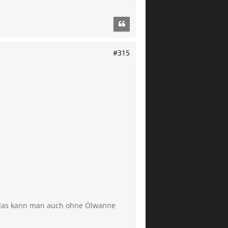
#315
e das kann man auch ohne Ölwanne