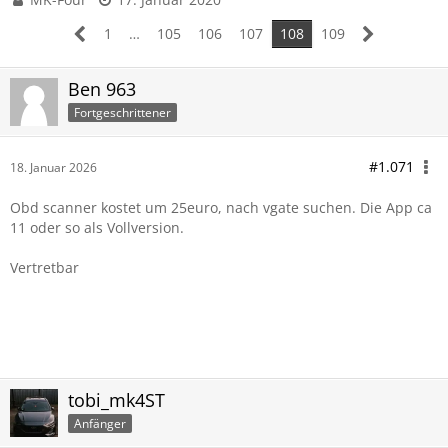
1
…
105
106
107
108
109
Ben 963
Fortgeschrittener
#1.071
18. Januar 2026
Obd scanner kostet um 25euro, nach vgate suchen. Die App ca
11 oder so als Vollversion.
Vertretbar
tobi_mk4ST
Anfänger