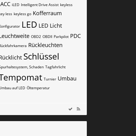
iACC
iLED
Intelligent Drive Assist
keyless
Kofferraum
key less
keyless go
LED
LED Licht
Konfigurator
Leuchtweite
PDC
OBD2
OBDII
Parkpilot
Rückleuchten
Rückfahrkamera
Schlüssel
Rücklicht
Spurhaltesystem, Schaden
Tagfahrlicht
Tempomat
Umbau
Turnier
Umbau auf LED
Öltemperatur
m