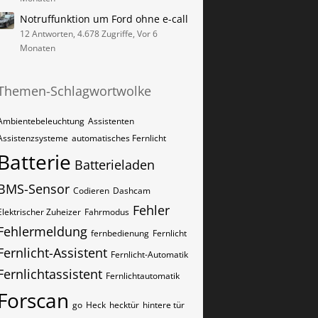
Notruffunktion um Ford ohne e-call
12 Antworten, 4.678 Zugriffe, Vor 6
Monaten
Themen-Schlagwortwolke
Ambientebeleuchtung
Assistenten
Assistenzsysteme
automatisches Fernlicht
Batterie
Batterieladen
BMS-Sensor
Codieren
Dashcam
Fehler
Elektrischer Zuheizer
Fahrmodus
Fehlermeldung
fernbedienung
Fernlicht
Fernlicht-Assistent
Fernlicht-Automatik
Fernlichtassistent
Fernlichtautomatik
Forscan
go
Heck
hecktür
hintere tür