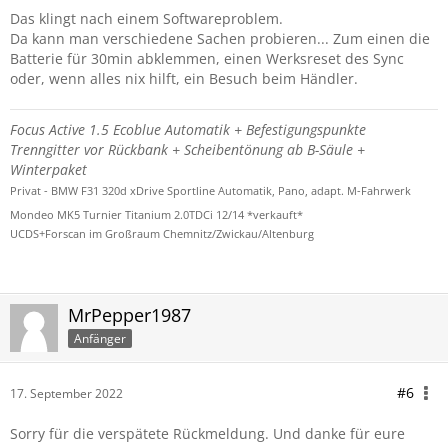
Das klingt nach einem Softwareproblem.
Da kann man verschiedene Sachen probieren... Zum einen die
Batterie für 30min abklemmen, einen Werksreset des Sync
oder, wenn alles nix hilft, ein Besuch beim Händler.
Focus Active 1.5 Ecoblue Automatik + Befestigungspunkte
Trenngitter vor Rückbank + Scheibentönung ab B-Säule +
Winterpaket
Privat - BMW F31 320d xDrive Sportline Automatik, Pano, adapt. M-Fahrwerk
Mondeo MK5 Turnier Titanium 2.0TDCi 12/14 *verkauft*
UCDS+Forscan im Großraum Chemnitz/Zwickau/Altenburg
MrPepper1987
Anfänger
#6
17. September 2022
Sorry für die verspätete Rückmeldung. Und danke für eure