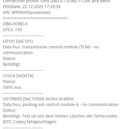
Connection profile: Ford OBD-II / EOBD + CAN and extra
PIDsDate: 22.12.2025 17:33:39
VIN: WF0NXXGxxxxxxxxxx
============================
OBD-IIOBD-II
DTCs: 130
----------------------------
U0101 [0xC101]
Data bus, transmission control module (TCM) - no
communication
Status:
Bestätigt
----------------------------
U101A [0xD01A]
Status:
Steht aus
----------------------------
U0159(00) [0xC15900] Archiv (inaktiv)
Data bus, parking aid control module A - no communication
Status:
Bestätigt, Test ist seit dem letzten Löschen der Fehlercodes
(DTC Codes) fehlgeschlagen
----------------------------