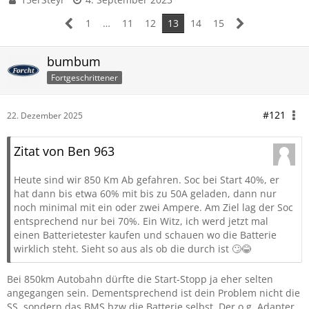
1
…
11
12
13
14
15
bumbum
Fortgeschrittener
#121
22. Dezember 2025
Zitat von Ben 963
Heute sind wir 850 Km Ab gefahren. Soc bei Start 40%, er
hat dann bis etwa 60% mit bis zu 50A geladen, dann nur
noch minimal mit ein oder zwei Ampere. Am Ziel lag der Soc
entsprechend nur bei 70%. Ein Witz, ich werd jetzt mal
einen Batterietester kaufen und schauen wo die Batterie
wirklich steht. Sieht so aus als ob die durch ist 🙄😂
Bei 850km Autobahn dürfte die Start-Stopp ja eher selten
angegangen sein. Dementsprechend ist dein Problem nicht die
SS, sondern das BMS bzw die Batterie selbst. Der o.g. Adapter