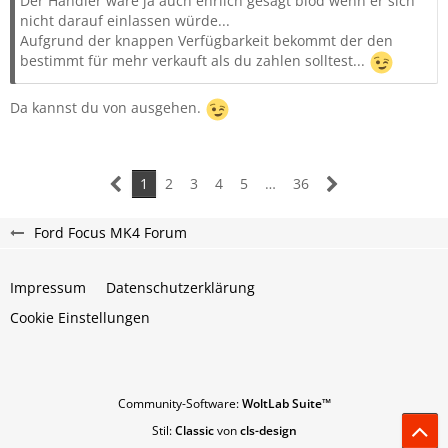
Der Händler wäre ja auch ehrlich gesagt blöd wenn er sich
nicht darauf einlassen würde...
Aufgrund der knappen Verfügbarkeit bekommt der den
bestimmt für mehr verkauft als du zahlen solltest...
Da kannst du von ausgehen.
1
2
3
4
5
…
36
Ford Focus MK4 Forum
Impressum
Datenschutzerklärung
Cookie Einstellungen
Community-Software:
WoltLab Suite™
Stil:
Classic
von
cls-design